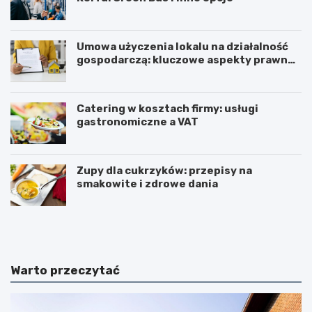
Umowa użyczenia lokalu na działalność
gospodarczą: kluczowe aspekty prawne i
podatkowe
Catering w kosztach firmy: usługi
gastronomiczne a VAT
Zupy dla cukrzyków: przepisy na
smakowite i zdrowe dania
W
T
z
r
m
i
a
u
c
m
Warto przeczytać
n
w
i
i
a
r
n
a