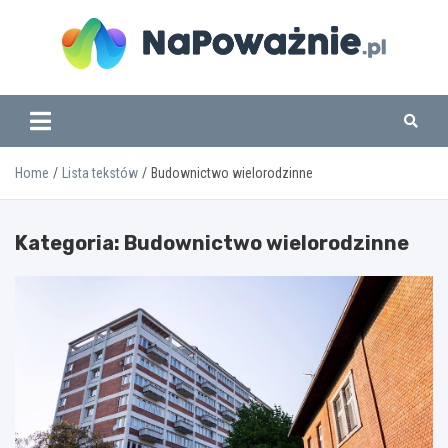
Skip
to
content
www.napowaznie.pl
Home
Lista tekstów
Budownictwo wielorodzinne
Kategoria:
Budownictwo wielorodzinne