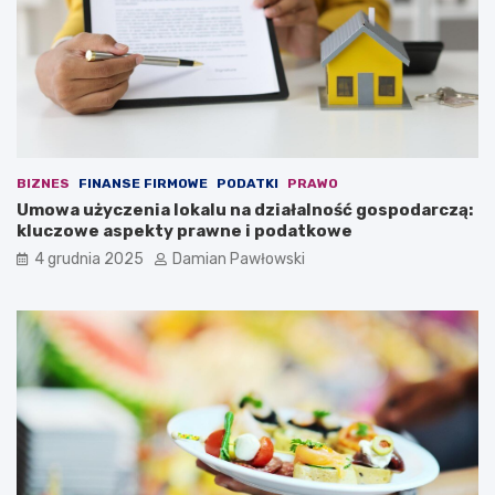
c
k
z
i
e
b
n
r
i
z
o
u
m
s
t
z
r
n
BIZNES
FINANSE FIRMOWE
PODATKI
PRAWO
w
e
Umowa użyczenia lokalu na działalność gospodarczą:
a
j
kluczowe aspekty prawne i podatkowe
j
w
4 grudnia 2025
Damian Pawłowski
ą
z
c
a
y
l
m
e
s
d
z
w
e
i
ś
e
ć
7
m
m
i
i