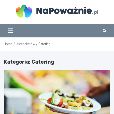
Skip
to
content
www.napowaznie.pl
Home
Lista tekstów
Catering
Kategoria:
Catering