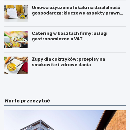
Umowa użyczenia lokalu na działalność
gospodarczą: kluczowe aspekty prawne i
podatkowe
Catering w kosztach firmy: usługi
gastronomiczne a VAT
Zupy dla cukrzyków: przepisy na
smakowite i zdrowe dania
W
T
z
r
m
i
a
u
c
m
Warto przeczytać
n
w
i
i
a
r
n
a
i
t
e
ć