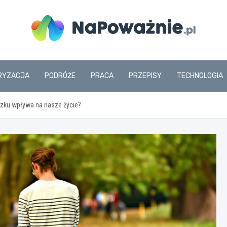
www.napowaznie.pl
RYZACJA
PODRÓŻE
PRACA
PRZEPISY
TECHNOLOGIA
ązku wpływa na nasze życie?