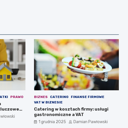
ATKI
PRAWO
BIZNES
CATERING
FINANSE FIRMOWE
VAT W BIZNESIE
a
 kluczowe
Catering w kosztach firmy: usługi
we
gastronomiczne a VAT
włowski
1 grudnia 2025
Damian Pawłowski