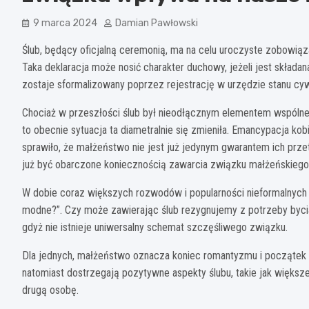
9 marca 2024
Damian Pawłowski
Ślub, będący oficjalną ceremonią, ma na celu uroczyste zobowiąz
Taka deklaracja może nosić charakter duchowy, jeżeli jest składa
zostaje sformalizowany poprzez rejestrację w urzędzie stanu cyw
Chociaż w przeszłości ślub był nieodłącznym elementem wspólneg
to obecnie sytuacja ta diametralnie się zmieniła. Emancypacja kob
sprawiło, że małżeństwo nie jest już jedynym gwarantem ich prz
już być obarczone koniecznością zawarcia związku małżeńskiego
W dobie coraz większych rozwodów i popularności nieformalnych
modne?”. Czy może zawierając ślub rezygnujemy z potrzeby bycia 
gdyż nie istnieje uniwersalny schemat szczęśliwego związku.
Dla jednych, małżeństwo oznacza koniec romantyzmu i początek m
natomiast dostrzegają pozytywne aspekty ślubu, takie jak większ
drugą osobę.