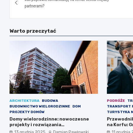
wpisu
partnerami?
Warto przeczytać
ARCHITEKTURA
BUDOWA
PODRÓŻE
TR
BUDOWNICTWO WIELORODZINNE
DOM
TRANSPORT 
PROJEKTY DOMÓW
TURYSTYKA 
Domy wielorodzinne: nowoczesne
Przewodnik
projekty i rozwiązania
na Korfu: G
architektoniczne
13 grudnia 2025
Damian Pawłowski
11 grudnia