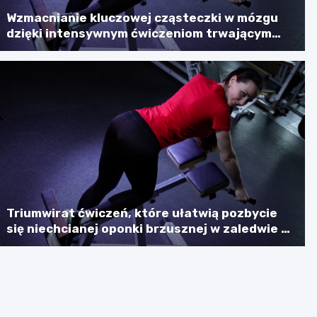
Wzmacnianie kluczowej cząsteczki w mózgu
dzięki intensywnym ćwiczeniom trwającym
sześć minut
Triumwirat ćwiczeń, które ułatwią pozbycie
się niechcianej oponki brzusznej w zaledwie 7
minut dziennie