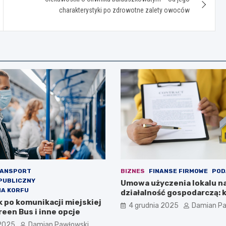
charakterystyki po zdrowotne zalety owoców
ANSPORT
BIZNES
FINANSE FIRMOWE
POD
PUBLICZNY
Umowa użyczenia lokalu n
NA KORFU
działalność gospodarczą:
 po komunikacji miejskiej
aspekty prawne i podatko
4 grudnia 2025
Damian Pa
reen Bus i inne opcje
 2025
Damian Pawłowski