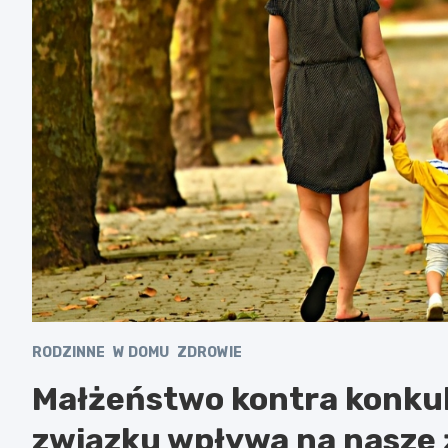
RODZINNE
W DOMU
ZDROWIE
Małżeństwo kontra konkub
związku wpływa na nasze 