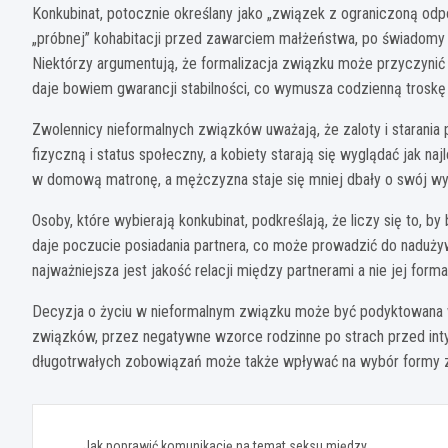
Konkubinat, potocznie określany jako „związek z ograniczoną od
„próbnej” kohabitacji przed zawarciem małżeństwa, po świadomy 
Niektórzy argumentują, że formalizacja związku może przyczynić s
daje bowiem gwarancji stabilności, co wymusza codzienną troskę 
Zwolennicy nieformalnych związków uważają, że zaloty i starani
fizyczną i status społeczny, a kobiety starają się wyglądać jak na
w domową matronę, a mężczyzna staje się mniej dbały o swój wy
Osoby, które wybierają konkubinat, podkreślają, że liczy się to, by
daje poczucie posiadania partnera, co może prowadzić do nadużywa
najważniejsza jest jakość relacji między partnerami a nie jej form
Decyzja o życiu w nieformalnym związku może być podyktowana 
związków, przez negatywne wzorce rodzinne po strach przed in
długotrwałych zobowiązań może także wpływać na wybór formy 
Nawigacja
Jak poprawić komunikację na temat seksu między