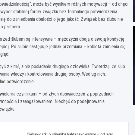
powiedzialnością”, może być wynikiem różnych motywacji – od chęci
wybór stabilnej formy związku bez formalnego potwierdzenia.
ię do zaniedbania dbałości o jego jakość. Związek bez ślubu nie
o partnera.
a przed ślubem są intensywne – mężczyźni dbają o swoją kondycję
jlepiej. Po ślubie następuje jednak przemiana – kobieta zamienia się
gląd.
 być z kimś, a nie posiadanie drugiego człowieka. Twierdzą, że ślub
nia władzy i kontrolowania drugiej osoby. Według nich,
alne potwierdzenie.
wieloma czynnikami – od złych doświadczeń z poprzednich
tymnością i zaangażowaniem. Niechęć do podejmowania
związku.
Ciekawostki o oliwniku baldaszkowatym – od jego