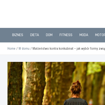
Skip
to
content
BIZNES
DIETA
DOM
FITNESS
MODA
MOTO
Home
W domu
Małżeństwo kontra konkubinat – jak wybór formy zwi