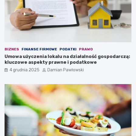
c
k
z
i
e
b
n
r
i
z
o
u
m
s
t
z
r
n
BIZNES
FINANSE FIRMOWE
PODATKI
PRAWO
w
e
Umowa użyczenia lokalu na działalność gospodarczą:
a
j
kluczowe aspekty prawne i podatkowe
j
w
4 grudnia 2025
Damian Pawłowski
ą
z
c
a
y
l
m
e
s
d
z
w
e
i
ś
e
ć
7
m
m
i
i
n
n