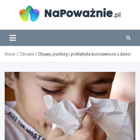
Skip
to
content
www.napowaznie.pl
Home
Zdrowie
Objawy, przebieg i profilaktyka koronawirusa u dzieci