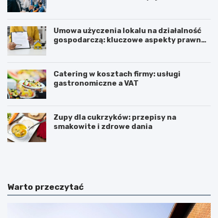
Umowa użyczenia lokalu na działalność
gospodarczą: kluczowe aspekty prawne i
podatkowe
Catering w kosztach firmy: usługi
gastronomiczne a VAT
Zupy dla cukrzyków: przepisy na
smakowite i zdrowe dania
W
T
z
r
m
i
a
u
c
m
Warto przeczytać
n
w
i
i
a
r
n
a