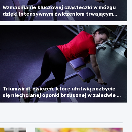
Wzmacnianie kluczowej cząsteczki w mózgu
dzięki intensywnym ćwiczeniom trwającym
sześć minut
Triumwirat ćwiczeń, które ułatwią pozbycie
się niechcianej oponki brzusznej w zaledwie 7
minut dziennie