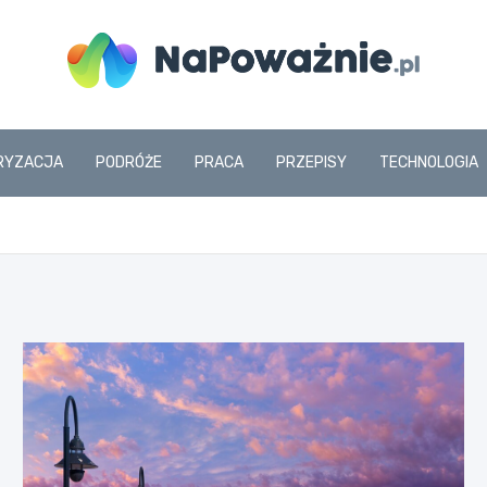
www.napowaznie.pl
RYZACJA
PODRÓŻE
PRACA
PRZEPISY
TECHNOLOGIA