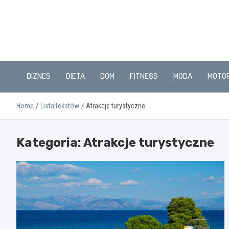
Skip
to
content
BIZNES
DIETA
DOM
FITNESS
MODA
MOTO
Home
Lista tekstów
Atrakcje turystyczne
Kategoria:
Atrakcje turystyczne