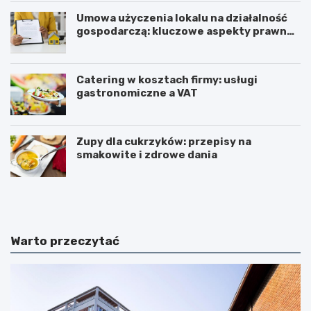
Umowa użyczenia lokalu na działalność
gospodarczą: kluczowe aspekty prawne i
podatkowe
Catering w kosztach firmy: usługi
gastronomiczne a VAT
Zupy dla cukrzyków: przepisy na
smakowite i zdrowe dania
W
T
z
r
m
i
a
u
c
m
Warto przeczytać
n
w
i
i
a
r
n
a
i
t
e
ć