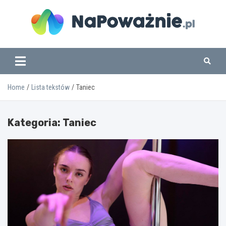
Skip
to
content
www.napowaznie.pl
Home
Lista tekstów
Taniec
Kategoria:
Taniec