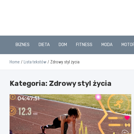
Skip
to
content
BIZNES
DIETA
DOM
FITNESS
MODA
MOTO
Home
Lista tekstów
Zdrowy styl życia
Kategoria:
Zdrowy styl życia