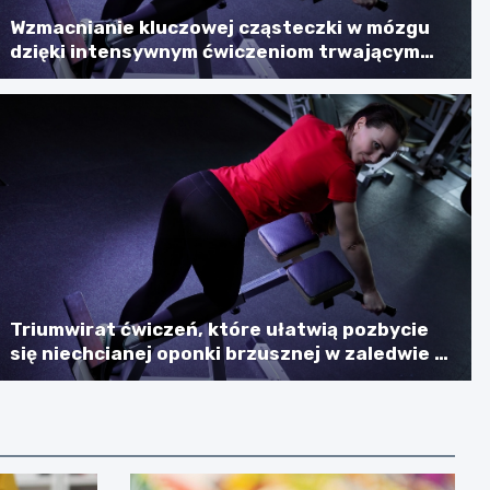
Wzmacnianie kluczowej cząsteczki w mózgu
dzięki intensywnym ćwiczeniom trwającym
sześć minut
Triumwirat ćwiczeń, które ułatwią pozbycie
się niechcianej oponki brzusznej w zaledwie 7
minut dziennie