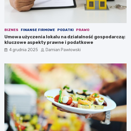
n
r
i
z
o
u
m
s
t
z
r
n
BIZNES
FINANSE FIRMOWE
PODATKI
PRAWO
w
e
Umowa użyczenia lokalu na działalność gospodarczą:
a
j
kluczowe aspekty prawne i podatkowe
j
w
4 grudnia 2025
Damian Pawłowski
ą
z
c
a
y
l
m
e
s
d
z
w
e
i
ś
e
ć
7
m
m
i
i
n
n
u
u
t
t
d