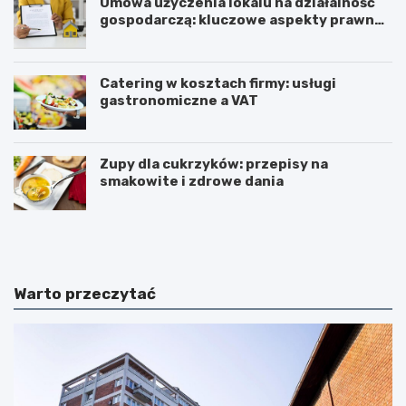
Umowa użyczenia lokalu na działalność
gospodarczą: kluczowe aspekty prawne i
podatkowe
Catering w kosztach firmy: usługi
gastronomiczne a VAT
Zupy dla cukrzyków: przepisy na
smakowite i zdrowe dania
W
T
z
r
m
i
a
u
c
m
Warto przeczytać
n
w
i
i
a
r
n
a
i
t
e
ć
k
w