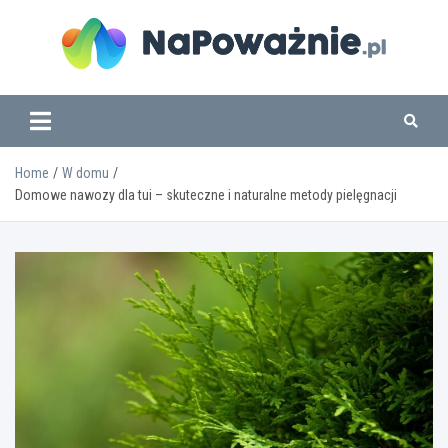
Skip
to
content
www.napowaznie.pl
Home
W domu
Domowe nawozy dla tui – skuteczne i naturalne metody pielęgnacji