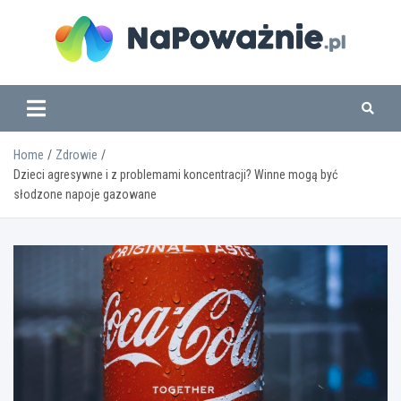
Skip
to
content
www.napowaznie.pl
Home
Zdrowie
Dzieci agresywne i z problemami koncentracji? Winne mogą być
słodzone napoje gazowane