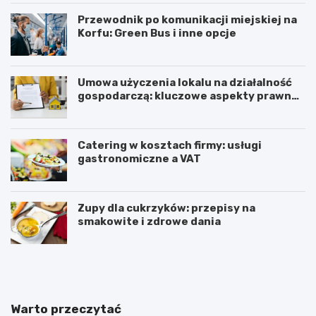
Przewodnik po komunikacji miejskiej na
Korfu: Green Bus i inne opcje
Umowa użyczenia lokalu na działalność
gospodarczą: kluczowe aspekty prawne i
podatkowe
Catering w kosztach firmy: usługi
gastronomiczne a VAT
Zupy dla cukrzyków: przepisy na
smakowite i zdrowe dania
W
T
z
r
m
i
a
u
c
m
Warto przeczytać
n
w