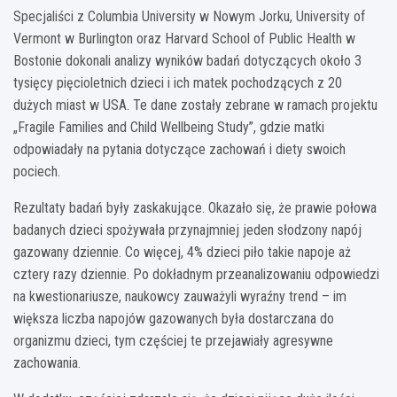
Specjaliści z Columbia University w Nowym Jorku, University of
Vermont w Burlington oraz Harvard School of Public Health w
Bostonie dokonali analizy wyników badań dotyczących około 3
tysięcy pięcioletnich dzieci i ich matek pochodzących z 20
dużych miast w USA. Te dane zostały zebrane w ramach projektu
„Fragile Families and Child Wellbeing Study”, gdzie matki
odpowiadały na pytania dotyczące zachowań i diety swoich
pociech.
Rezultaty badań były zaskakujące. Okazało się, że prawie połowa
badanych dzieci spożywała przynajmniej jeden słodzony napój
gazowany dziennie. Co więcej, 4% dzieci piło takie napoje aż
cztery razy dziennie. Po dokładnym przeanalizowaniu odpowiedzi
na kwestionariusze, naukowcy zauważyli wyraźny trend – im
większa liczba napojów gazowanych była dostarczana do
organizmu dzieci, tym częściej te przejawiały agresywne
zachowania.