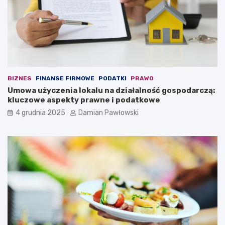
c
k
z
i
e
b
n
r
i
z
o
u
m
s
t
z
r
n
BIZNES
FINANSE FIRMOWE
PODATKI
PRAWO
w
e
Umowa użyczenia lokalu na działalność gospodarczą:
a
j
kluczowe aspekty prawne i podatkowe
j
w
4 grudnia 2025
Damian Pawłowski
ą
z
c
a
y
l
m
e
s
d
z
w
e
i
ś
e
ć
7
m
m
i
i
n
n