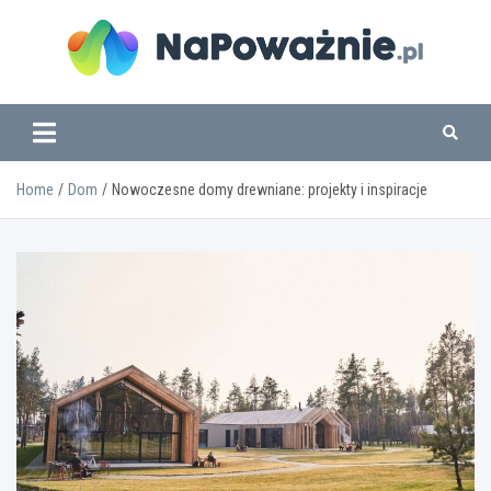
Skip
to
content
www.napowaznie.pl
Home
Dom
Nowoczesne domy drewniane: projekty i inspiracje