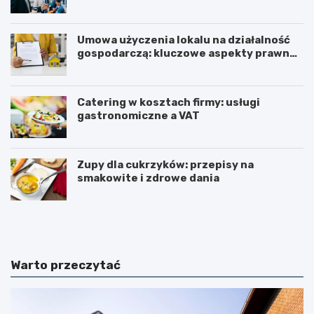
Umowa użyczenia lokalu na działalność
gospodarczą: kluczowe aspekty prawne i
podatkowe
Catering w kosztach firmy: usługi
gastronomiczne a VAT
Zupy dla cukrzyków: przepisy na
smakowite i zdrowe dania
W
T
z
r
m
i
a
u
c
m
Warto przeczytać
n
w
i
i
a
r
n
a