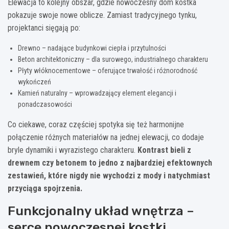
Elewacja to kolejny obszar, gdzie nowoczesny dom kostka
pokazuje swoje nowe oblicze. Zamiast tradycyjnego tynku,
projektanci sięgają po:
Drewno – nadające budynkowi ciepła i przytulności
Beton architektoniczny – dla surowego, industrialnego charakteru
Płyty włóknocementowe – oferujące trwałość i różnorodność
wykończeń
Kamień naturalny – wprowadzający element elegancji i
ponadczasowości
Co ciekawe, coraz częściej spotyka się też harmonijne
połączenie różnych materiałów na jednej elewacji, co dodaje
bryle dynamiki i wyrazistego charakteru.
Kontrast bieli z
drewnem czy betonem to jedno z najbardziej efektownych
zestawień, które nigdy nie wychodzi z mody i natychmiast
przyciąga spojrzenia.
Funkcjonalny układ wnętrza –
serce nowoczesnej kostki