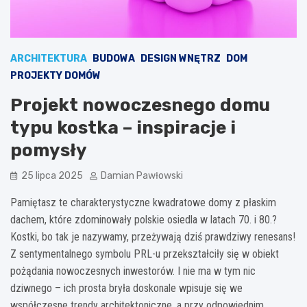
ARCHITEKTURA
BUDOWA
DESIGN WNĘTRZ
DOM
PROJEKTY DOMÓW
Projekt nowoczesnego domu
typu kostka – inspiracje i
pomysły
25 lipca 2025
Damian Pawłowski
Pamiętasz te charakterystyczne kwadratowe domy z płaskim
dachem, które zdominowały polskie osiedla w latach 70. i 80.?
Kostki, bo tak je nazywamy, przeżywają dziś prawdziwy renesans!
Z sentymentalnego symbolu PRL-u przekształciły się w obiekt
pożądania nowoczesnych inwestorów. I nie ma w tym nic
dziwnego – ich prosta bryła doskonale wpisuje się we
współczesne trendy architektoniczne, a przy odpowiednim