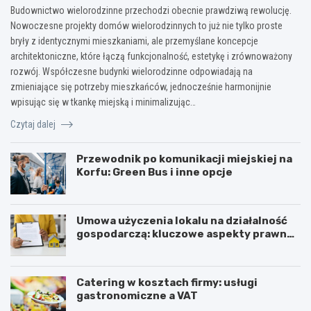
Budownictwo wielorodzinne przechodzi obecnie prawdziwą rewolucję.
Nowoczesne projekty domów wielorodzinnych to już nie tylko proste
bryły z identycznymi mieszkaniami, ale przemyślane koncepcje
architektoniczne, które łączą funkcjonalność, estetykę i zrównoważony
rozwój. Współczesne budynki wielorodzinne odpowiadają na
zmieniające się potrzeby mieszkańców, jednocześnie harmonijnie
wpisując się w tkankę miejską i minimalizując…
Czytaj dalej
Przewodnik po komunikacji miejskiej na
Korfu: Green Bus i inne opcje
Umowa użyczenia lokalu na działalność
gospodarczą: kluczowe aspekty prawne i
podatkowe
Catering w kosztach firmy: usługi
gastronomiczne a VAT