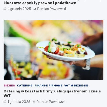
a
j
kluczowe aspekty prawne i podatkowe
j
w
4 grudnia 2025
Damian Pawłowski
ą
z
c
a
y
l
m
e
s
d
z
w
e
i
ś
e
ć
7
m
m
i
i
n
n
u
u
t
t
d
z
i
BIZNES
CATERING
FINANSE FIRMOWE
VAT W BIZNESIE
e
Catering w kosztach firmy: usługi gastronomiczne a
n
VAT
n
i
1 grudnia 2025
Damian Pawłowski
e