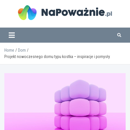
Skip
to
content
www.napowaznie.pl
Home
Dom
Projekt nowoczesnego domu typu kostka – inspiracje i pomysły