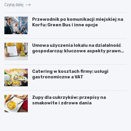
Czytaj dalej
Przewodnik po komunikacji miejskiej na
Korfu: Green Bus i inne opcje
Umowa użyczenia lokalu na działalność
gospodarczą: kluczowe aspekty prawne i
podatkowe
Catering w kosztach firmy: usługi
gastronomiczne a VAT
Zupy dla cukrzyków: przepisy na
smakowite i zdrowe dania
W
T
z
r
m
i
a
u