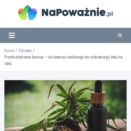
Skip
to
content
www.napowaznie.pl
Home
Zdrowie
Przekształcanie konopi – od nawozu zielonego do cudownego leku na
raka