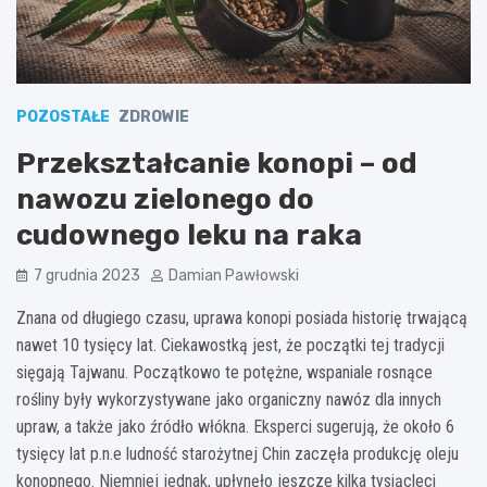
POZOSTAŁE
ZDROWIE
Przekształcanie konopi – od
nawozu zielonego do
cudownego leku na raka
7 grudnia 2023
Damian Pawłowski
Znana od długiego czasu, uprawa konopi posiada historię trwającą
nawet 10 tysięcy lat. Ciekawostką jest, że początki tej tradycji
sięgają Tajwanu. Początkowo te potężne, wspaniale rosnące
rośliny były wykorzystywane jako organiczny nawóz dla innych
upraw, a także jako źródło włókna. Eksperci sugerują, że około 6
tysięcy lat p.n.e ludność starożytnej Chin zaczęła produkcję oleju
konopnego. Niemniej jednak, upłynęło jeszcze kilka tysiącleci