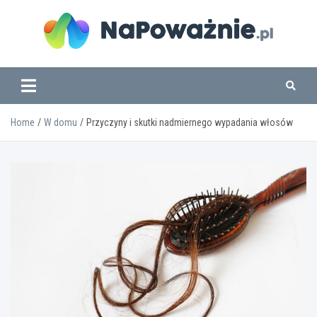
Skip
to
content
www.napowaznie.pl
Home
W domu
Przyczyny i skutki nadmiernego wypadania włosów