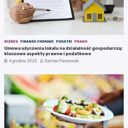
z
i
e
b
n
r
i
z
o
u
m
s
t
z
r
n
BIZNES
FINANSE FIRMOWE
PODATKI
PRAWO
w
e
Umowa użyczenia lokalu na działalność gospodarczą:
a
j
kluczowe aspekty prawne i podatkowe
j
w
4 grudnia 2025
Damian Pawłowski
ą
z
c
a
y
l
m
e
s
d
z
w
e
i
ś
e
ć
7
m
m
i
i
n
n
u
u