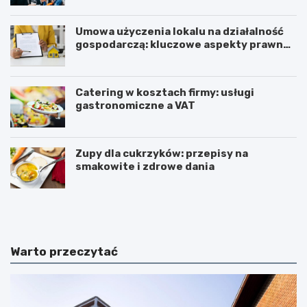
Umowa użyczenia lokalu na działalność
gospodarczą: kluczowe aspekty prawne i
podatkowe
Catering w kosztach firmy: usługi
gastronomiczne a VAT
Zupy dla cukrzyków: przepisy na
smakowite i zdrowe dania
W
T
z
r
m
i
a
u
c
m
Warto przeczytać
n
w
i
i
a
r
n
a
i
t