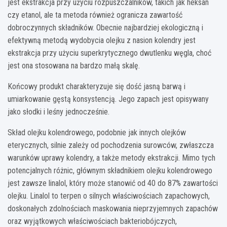
jest ekstrakcja przy użyciu rozpuszczalników, takich jak heksan
czy etanol, ale ta metoda również ogranicza zawartość
dobroczynnych składników. Obecnie najbardziej ekologiczną i
efektywną metodą wydobycia olejku z nasion kolendry jest
ekstrakcja przy użyciu superkrytycznego dwutlenku węgla, choć
jest ona stosowana na bardzo małą skalę.
Końcowy produkt charakteryzuje się dość jasną barwą i
umiarkowanie gęstą konsystencją. Jego zapach jest opisywany
jako słodki i leśny jednocześnie.
Skład olejku kolendrowego, podobnie jak innych olejków
eterycznych, silnie zależy od pochodzenia surowców, zwłaszcza
warunków uprawy kolendry, a także metody ekstrakcji. Mimo tych
potencjalnych różnic, głównym składnikiem olejku kolendrowego
jest zawsze linalol, który może stanowić od 40 do 87% zawartości
olejku. Linalol to terpen o silnych właściwościach zapachowych,
doskonałych zdolnościach maskowania nieprzyjemnych zapachów
oraz wyjątkowych właściwościach bakteriobójczych,