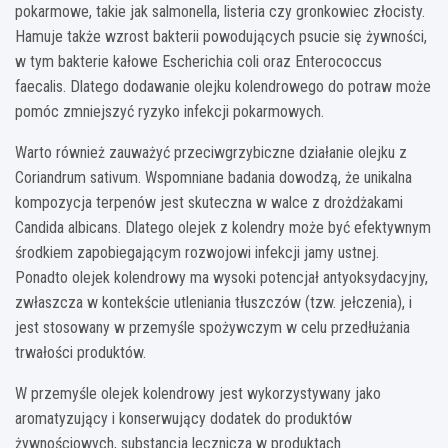
pokarmowe, takie jak salmonella, listeria czy gronkowiec złocisty.
Hamuje także wzrost bakterii powodujących psucie się żywności,
w tym bakterie kałowe Escherichia coli oraz Enterococcus
faecalis. Dlatego dodawanie olejku kolendrowego do potraw może
pomóc zmniejszyć ryzyko infekcji pokarmowych.
Warto również zauważyć przeciwgrzybiczne działanie olejku z
Coriandrum sativum. Wspomniane badania dowodzą, że unikalna
kompozycja terpenów jest skuteczna w walce z drożdżakami
Candida albicans. Dlatego olejek z kolendry może być efektywnym
środkiem zapobiegającym rozwojowi infekcji jamy ustnej.
Ponadto olejek kolendrowy ma wysoki potencjał antyoksydacyjny,
zwłaszcza w kontekście utleniania tłuszczów (tzw. jełczenia), i
jest stosowany w przemyśle spożywczym w celu przedłużania
trwałości produktów.
W przemyśle olejek kolendrowy jest wykorzystywany jako
aromatyzujący i konserwujący dodatek do produktów
żywnościowych, substancja lecznicza w produktach