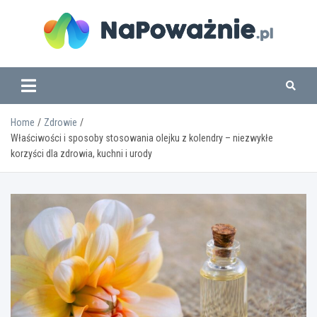
Skip
to
content
www.napowaznie.pl
Home
Zdrowie
Właściwości i sposoby stosowania olejku z kolendry – niezwykłe
korzyści dla zdrowia, kuchni i urody