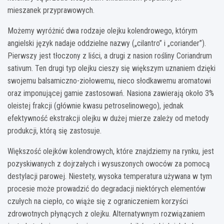
mieszanek przyprawowych.
Możemy wyróżnić dwa rodzaje olejku kolendrowego, którym
angielski język nadaje oddzielne nazwy („cilantro” i „coriander”).
Pierwszy jest tłoczony z liści, a drugi z nasion rośliny Coriandrum
sativum. Ten drugi typ olejku cieszy się większym uznaniem dzięki
swojemu balsamiczno-ziołowemu, nieco słodkawemu aromatowi
oraz imponującej gamie zastosowań. Nasiona zawierają około 3%
oleistej frakcji (głównie kwasu petroselinowego), jednak
efektywność ekstrakcji olejku w dużej mierze zależy od metody
produkcji, którą się zastosuje.
Większość olejków kolendrowych, które znajdziemy na rynku, jest
pozyskiwanych z dojrzałych i wysuszonych owoców za pomocą
destylacji parowej. Niestety, wysoka temperatura używana w tym
procesie może prowadzić do degradacji niektórych elementów
czułych na ciepło, co wiąże się z ograniczeniem korzyści
zdrowotnych płynących z olejku. Alternatywnym rozwiązaniem