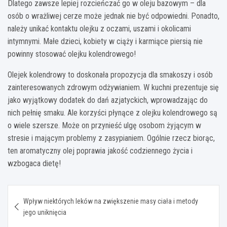
Dlatego zawsze lepiej rozcieńczać go w oleju bazowym – dla
osób o wrażliwej cerze może jednak nie być odpowiedni. Ponadto,
należy unikać kontaktu olejku z oczami, uszami i okolicami
intymnymi. Małe dzieci, kobiety w ciąży i karmiące piersią nie
powinny stosować olejku kolendrowego!
Olejek kolendrowy to doskonała propozycja dla smakoszy i osób
zainteresowanych zdrowym odżywianiem. W kuchni prezentuje się
jako wyjątkowy dodatek do dań azjatyckich, wprowadzając do
nich pełnię smaku. Ale korzyści płynące z olejku kolendrowego są
o wiele szersze. Może on przynieść ulgę osobom żyjącym w
stresie i mającym problemy z zasypianiem. Ogólnie rzecz biorąc,
ten aromatyczny olej poprawia jakość codziennego życia i
wzbogaca dietę!
Nawigacja
Wpływ niektórych leków na zwiększenie masy ciała i metody
wpisu
jego uniknięcia