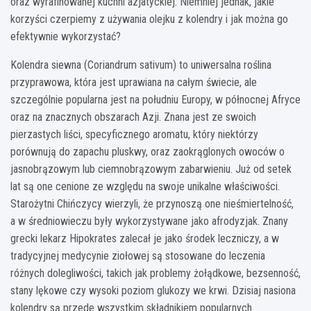
oraz wyrafinowanej kuchni azjatyckiej. Niemniej jednak, jakie
korzyści czerpiemy z używania olejku z kolendry i jak można go
efektywnie wykorzystać?
Kolendra siewna (Coriandrum sativum) to uniwersalna roślina
przyprawowa, która jest uprawiana na całym świecie, ale
szczególnie popularna jest na południu Europy, w północnej Afryce
oraz na znacznych obszarach Azji. Znana jest ze swoich
pierzastych liści, specyficznego aromatu, który niektórzy
porównują do zapachu pluskwy, oraz zaokrąglonych owoców o
jasnobrązowym lub ciemnobrązowym zabarwieniu. Już od setek
lat są one cenione ze względu na swoje unikalne właściwości.
Starożytni Chińczycy wierzyli, że przynoszą one nieśmiertelność,
a w średniowieczu były wykorzystywane jako afrodyzjak. Znany
grecki lekarz Hipokrates zalecał je jako środek leczniczy, a w
tradycyjnej medycynie ziołowej są stosowane do leczenia
różnych dolegliwości, takich jak problemy żołądkowe, bezsenność,
stany lękowe czy wysoki poziom glukozy we krwi. Dzisiaj nasiona
kolendry są przede wszystkim składnikiem popularnych