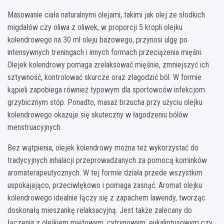
Masowanie ciała naturalnymi olejami, takimi jak olej ze słodkich
migdałów czy oliwa z oliwek, w proporcji 5 kropli olejku
kolendrowego na 30 ml oleju bazowego, przynosi ulgę po
intensywnych treningach i innych formach przeciążenia mięśni.
Olejek kolendrowy pomaga zrelaksować mięśnie, zmniejszyć ich
sztywność, kontrolować skurcze oraz złagodzić ból. W formie
kąpieli zapobiega również typowym dla sportowców infekcjom
grzybicznym stóp. Ponadto, masaż brzucha przy użyciu olejku
kolendrowego okazuje się skuteczny w łagodzeniu bólów
menstruacyjnych.
Bez wątpienia, olejek kolendrowy można też wykorzystać do
tradycyjnych inhalacji przeprowadzanych za pomocą kominków
aromaterapeutycznych. W tej formie działa przede wszystkim
uspokajająco, przeciwlękowo i pomaga zasnąć. Aromat olejku
kolendrowego idealnie łączy się z zapachem lawendy, tworząc
doskonałą mieszankę relaksacyjną. Jest także zalecany do
łączenia z olejkiem miętowym, cytrynowym, eukaliptusowym czy