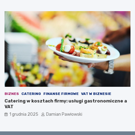
c
a
y
l
m
e
s
d
z
w
e
i
ś
e
ć
7
m
m
i
i
n
n
u
u
t
t
d
z
i
BIZNES
CATERING
FINANSE FIRMOWE
VAT W BIZNESIE
e
Catering w kosztach firmy: usługi gastronomiczne a
n
VAT
n
i
1 grudnia 2025
Damian Pawłowski
e