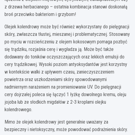
z drzewa herbacianego – ostatnia kombinacja stanowi doskonałą
broń przeciwko bakteriom i grzybom!
Olejek kolendrowy może być również wykorzystany do pielęgnacji
skóry, zwłaszcza tłustej, mieszanej i problematycznej. Stosowany
po myciu w rozcieńczeniu z olejem kokosowym pomaga pozbyć
się trądziku, rozjaśnia cerę i wygładza ją. Może być także
dodawany do toników oczyszczających oraz lekkich emulsji do
cery trądzikowej. Wysoki poziom antyoksydantów jest korzystny
w kontekście walki z upływem czasu, zanieczyszczeniem
powietrza oraz uszkodzeniami skóry spowodowanymi
nadmiernym narażeniem na promieniowanie UV. Do pielęgnacji
cery dojrzałej poleca się łączyć 1 łyżkę dowolnego kremu, oleju
jojoba lub ze słodkich migdałów z 2-3 kroplami olejku
kolendrowego.
Mimo że olejek kolendrowy jest generalnie uważany za
bezpieczny i nietoksyczny, może powodować podrażnienia skóry.