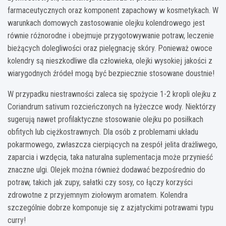
farmaceutycznych oraz komponent zapachowy w kosmetykach. W
warunkach domowych zastosowanie olejku kolendrowego jest
równie różnorodne i obejmuje przygotowywanie potraw, leczenie
bieżących dolegliwości oraz pielęgnację skóry. Ponieważ owoce
kolendry są nieszkodliwe dla człowieka, olejki wysokiej jakości z
wiarygodnych źródeł mogą być bezpiecznie stosowane doustnie!
W przypadku niestrawności zaleca się spożycie 1-2 kropli olejku z
Coriandrum sativum rozcieńczonych na łyżeczce wody. Niektórzy
sugerują nawet profilaktyczne stosowanie olejku po posiłkach
obfitych lub ciężkostrawnych. Dla osób z problemami układu
pokarmowego, zwłaszcza cierpiących na zespół jelita drażliwego,
zaparcia i wzdęcia, taka naturalna suplementacja może przynieść
znaczne ulgi. Olejek można również dodawać bezpośrednio do
potraw, takich jak zupy, sałatki czy sosy, co łączy korzyści
zdrowotne z przyjemnym ziołowym aromatem. Kolendra
szczególnie dobrze komponuje się z azjatyckimi potrawami typu
curry!