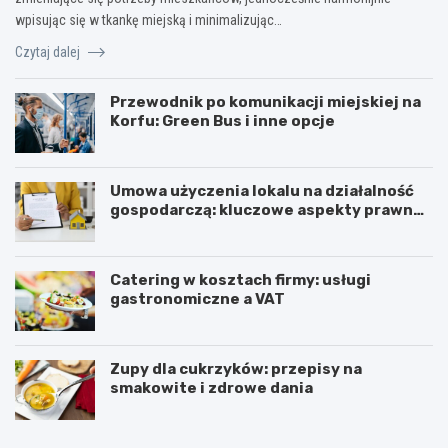
wpisując się w tkankę miejską i minimalizując…
Czytaj dalej
Przewodnik po komunikacji miejskiej na
Korfu: Green Bus i inne opcje
Umowa użyczenia lokalu na działalność
gospodarczą: kluczowe aspekty prawne i
podatkowe
Catering w kosztach firmy: usługi
gastronomiczne a VAT
Zupy dla cukrzyków: przepisy na
smakowite i zdrowe dania
W
T
z
r