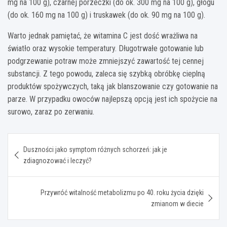
mg na 100 g), czarnej porzeczki (do ok. 300 mg na 100 g), głogu
(do ok. 160 mg na 100 g) i truskawek (do ok. 90 mg na 100 g).
Warto jednak pamiętać, że witamina C jest dość wrażliwa na
światło oraz wysokie temperatury. Długotrwałe gotowanie lub
podgrzewanie potraw może zmniejszyć zawartość tej cennej
substancji. Z tego powodu, zaleca się szybką obróbkę cieplną
produktów spożywczych, taką jak blanszowanie czy gotowanie na
parze. W przypadku owoców najlepszą opcją jest ich spożycie na
surowo, zaraz po zerwaniu.
Nawigacja
Duszności jako symptom różnych schorzeń: jak je
wpisu
zdiagnozować i leczyć?
Przywróć witalność metabolizmu po 40. roku życia dzięki
zmianom w diecie