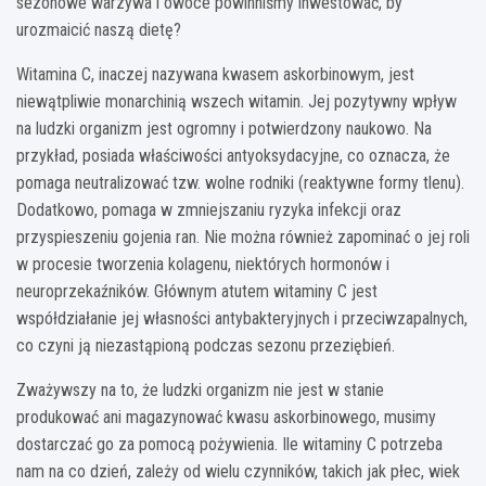
sezonowe warzywa i owoce powinniśmy inwestować, by
urozmaicić naszą dietę?
Witamina C, inaczej nazywana kwasem askorbinowym, jest
niewątpliwie monarchinią wszech witamin. Jej pozytywny wpływ
na ludzki organizm jest ogromny i potwierdzony naukowo. Na
przykład, posiada właściwości antyoksydacyjne, co oznacza, że
pomaga neutralizować tzw. wolne rodniki (reaktywne formy tlenu).
Dodatkowo, pomaga w zmniejszaniu ryzyka infekcji oraz
przyspieszeniu gojenia ran. Nie można również zapominać o jej roli
w procesie tworzenia kolagenu, niektórych hormonów i
neuroprzekaźników. Głównym atutem witaminy C jest
współdziałanie jej własności antybakteryjnych i przeciwzapalnych,
co czyni ją niezastąpioną podczas sezonu przeziębień.
Zważywszy na to, że ludzki organizm nie jest w stanie
produkować ani magazynować kwasu askorbinowego, musimy
dostarczać go za pomocą pożywienia. Ile witaminy C potrzeba
nam na co dzień, zależy od wielu czynników, takich jak płec, wiek