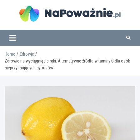
Skip
to
content
www.napowaznie.pl
Home
Zdrowie
Zdrowie na wyciągnięcie ręki: Alternatywne źródła witaminy C dla osób
nieprzyjmujących cytrusów