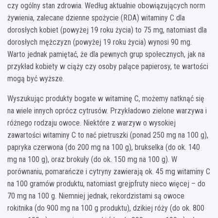
czy ogólny stan zdrowia. Według aktualnie obowiązujących norm
żywienia, zalecane dzienne spożycie (RDA) witaminy C dla
dorosłych kobiet (powyżej 19 roku życia) to 75 mg, natomiast dla
dorosłych mężczyzn (powyżej 19 roku życia) wynosi 90 mg.
Warto jednak pamiętać, że dla pewnych grup społecznych, jak na
przykład kobiety w ciąży czy osoby palące papierosy, te wartości
mogą być wyższe.
Wyszukując produkty bogate w witaminę C, możemy natknąć się
na wiele innych oprócz cytrusów. Przykładowo zielone warzywa i
różnego rodzaju owoce. Niektóre z warzyw o wysokiej
zawartości witaminy C to nać pietruszki (ponad 250 mg na 100 g),
papryka czerwona (do 200 mg na 100 g), brukselka (do ok. 140
mg na 100 g), oraz brokuły (do ok. 150 mg na 100 g). W
porównaniu, pomarańcze i cytryny zawierają ok. 45 mg witaminy C
na 100 gramów produktu, natomiast grejpfruty nieco więcej – do
70 mg na 100 g. Niemniej jednak, rekordzistami są owoce
rokitnika (do 900 mg na 100 g produktu), dzikiej róży (do ok. 800