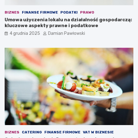
m
s
t
z
r
n
BIZNES
FINANSE FIRMOWE
PODATKI
PRAWO
w
e
Umowa użyczenia lokalu na działalność gospodarczą:
a
j
kluczowe aspekty prawne i podatkowe
j
w
4 grudnia 2025
Damian Pawłowski
ą
z
c
a
y
l
m
e
s
d
z
w
e
i
ś
e
ć
7
m
m
i
i
n
n
u
u
t
t
d
z
i
BIZNES
CATERING
FINANSE FIRMOWE
VAT W BIZNESIE
e