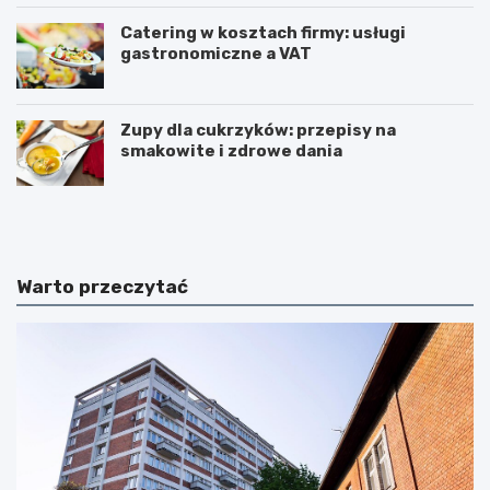
Catering w kosztach firmy: usługi
gastronomiczne a VAT
Zupy dla cukrzyków: przepisy na
smakowite i zdrowe dania
W
T
z
r
m
i
a
u
c
m
Warto przeczytać
n
w
i
i
a
r
n
a
i
t
e
ć
k
w
l
i
u
c
c
z