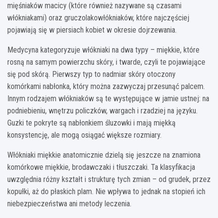
mięśniaków macicy (które również nazywane są czasami
włókniakami) oraz gruczolakowłókniaków, które najczęściej
pojawiają się w piersiach kobiet w okresie dojrzewania.
Medycyna kategoryzuje włókniaki na dwa typy – miękkie, które
rosną na samym powierzchu skóry, i twarde, czyli te pojawiające
się pod skórą. Pierwszy typ to nadmiar skóry otoczony
komórkami nabłonka, który można zazwyczaj przesunąć palcem.
Innym rodzajem włókniaków są te występujące w jamie ustnej: na
podniebieniu, wnętrzu policzków, wargach i rzadziej na języku.
Guzki te pokryte są nabłonkiem śluzowki i mają miękką
konsystencję, ale mogą osiągać większe rozmiary.
Włókniaki miękkie anatomicznie dzielą się jeszcze na znamiona
komórkowe miękkie, brodawczaki i tłuszczaki. Ta klasyfikacja
uwzględnia różny kształt i strukturę tych zmian – od grudek, przez
kopułki, aż do płaskich plam. Nie wpływa to jednak na stopień ich
niebezpieczeństwa ani metody leczenia.