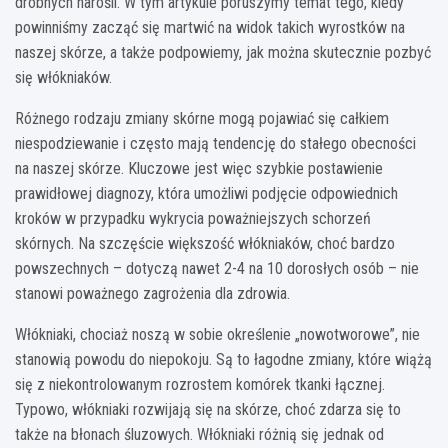
drobnych narośli. W tym artykule poruszymy temat tego, kiedy
powinniśmy zacząć się martwić na widok takich wyrostków na
naszej skórze, a także podpowiemy, jak można skutecznie pozbyć
się włókniaków.
Różnego rodzaju zmiany skórne mogą pojawiać się całkiem
niespodziewanie i często mają tendencję do stałego obecności
na naszej skórze. Kluczowe jest więc szybkie postawienie
prawidłowej diagnozy, która umożliwi podjęcie odpowiednich
kroków w przypadku wykrycia poważniejszych schorzeń
skórnych. Na szczęście większość włókniaków, choć bardzo
powszechnych – dotyczą nawet 2-4 na 10 dorosłych osób – nie
stanowi poważnego zagrożenia dla zdrowia.
Włókniaki, chociaż noszą w sobie określenie „nowotworowe”, nie
stanowią powodu do niepokoju. Są to łagodne zmiany, które wiążą
się z niekontrolowanym rozrostem komórek tkanki łącznej.
Typowo, włókniaki rozwijają się na skórze, choć zdarza się to
także na błonach śluzowych. Włókniaki różnią się jednak od