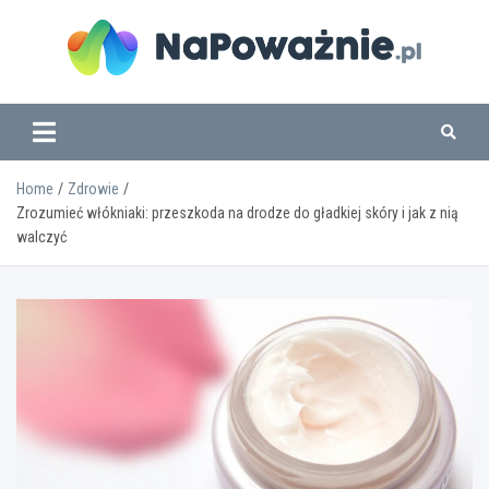
Skip
to
content
www.napowaznie.pl
Home
Zdrowie
Zrozumieć włókniaki: przeszkoda na drodze do gładkiej skóry i jak z nią
walczyć