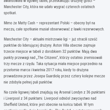
awansowała w ligowej tabeli, przeskakując drużynę gości –
Manchester City, która nie udało wygrać czterech ostatnich
spotkań.
Mimo że Matty Cash – reprezentant Polski – obecny był na
meczu, całe spotkanie musiał obserwować z ławki rezerwowych.
Manchester City – aktualni mistrzowie ligi – już stracili sześć
punktów do liderującej drużyny. Aston Villa obecnie zajmuje
trzecie miejsce w tabeli z dorobkiem 32 punktów. Mają dwa
punkty przewagi nad „The Citizens”, którzy ostatnio zremisowali
trzy mecze z rzędu. Taka sytuacja miała miejsce poprzednio na
przełomie marca i kwietnia 2017 roku, kiedy to drużyna
prowadzona przez Josepa Guardiolę przez cztery kolejne mecze
nie zdobyła pełnej puli punktów.
Na czele ligowej tabeli znajdują się Arsenal Londyn z 36 punktami
i Liverpool z 34 punktami. Liverpool odniósł zwycięstwo nad
Sheffield United, które jest obecnie na końcu tabeli. W tym