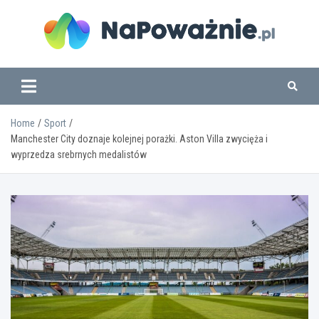
Skip
to
content
www.napowaznie.pl
Home
Sport
Manchester City doznaje kolejnej porażki. Aston Villa zwycięża i
wyprzedza srebrnych medalistów