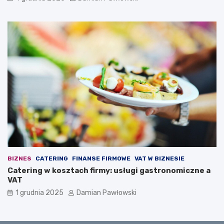
ą
z
c
a
y
l
m
e
s
d
z
w
e
i
ś
e
ć
7
m
m
i
i
n
n
u
u
t
t
d
z
i
BIZNES
CATERING
FINANSE FIRMOWE
VAT W BIZNESIE
e
Catering w kosztach firmy: usługi gastronomiczne a
n
VAT
n
i
1 grudnia 2025
Damian Pawłowski
e