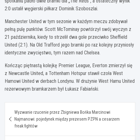
spotkaniu padło dwie bramki dla „The Reds”, a ostateczny wynik
2:0 ustalił węgierski piłkarz Dominik Szoboszlai.
Manchester United w tym sezonie w każdym meczu zdobywał
pełną pulę punktów. Scott McTominay powtórzył swój wyczyn z
21 października, kiedy to strzelił dwa gole przeciwko Sheffield
United (2:1). Na Old Trafford jego bramki po raz kolejny przyniosły
identyczne zwycięstwo, tym razem nad Chelsea.
Kończąc piętnastą kolejkę Premier League, Everton zmierzył się
z Newcastle United, a Tottenham Hotspur stawił czoła West
Hamowi United w derbach Londynu. W drużynie West Hamu United
rezerwowym bramkarzem był Łukasz Fabiański.
Nawigacja
Wyzwanie rzucenie przez Zbigniewa Bońka Marcinowi
wpisu
Najmanowi: pojedynek między prezesem PZPN a cesarzem
freak fightów