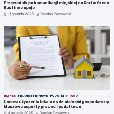
Przewodnik po komunikacji miejskiej na Korfu: Green
e
h
Bus i inne opcje
n
c
s
i
11 grudnia 2025
Damian Pawłowski
y
a
w
n
n
e
y
j
m
o
ć
p
w
o
i
n
c
k
z
i
e
b
n
r
i
z
o
u
m
s
t
z
r
n
BIZNES
FINANSE FIRMOWE
PODATKI
PRAWO
w
e
Umowa użyczenia lokalu na działalność gospodarczą:
a
j
kluczowe aspekty prawne i podatkowe
j
w
4 grudnia 2025
Damian Pawłowski