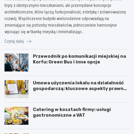
bryły z identycznymi mieszkaniami, ale przemyślane koncepcje
architektoniczne, które łączą funkcjonalność, estetykę i zrównoważony
rozwój. Współczesne budynki wielorodzinne odpowiadają na
zmieniające się potrzeby mieszkańców, jednocześnie harmonijnie
wpisując się w tkankę miejską i minimalizując…
Czytaj dalej
Przewodnik po komunikacji miejskiej na
Korfu: Green Bus i inne opcje
Umowa użyczenia lokalu na działalność
gospodarczą: kluczowe aspekty prawne i
podatkowe
Catering w kosztach firmy: usługi
gastronomiczne a VAT