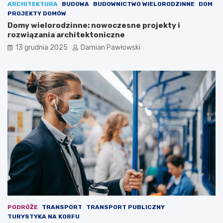
z
r
ARCHITEKTURA
BUDOWA
BUDOWNICTWO WIELORODZINNE
DOM
ą
e
PROJEKTY DOMÓW
s
u
Domy wielorodzinne: nowoczesne projekty i
t
ł
rozwiązania architektoniczne
e
a
13 grudnia 2025
Damian Pawłowski
c
t
z
w
k
i
i
ą
w
p
m
o
ó
z
z
b
g
y
u
c
d
i
z
e
i
s
ę
i
k
ę
i
n
i
i
PODRÓŻE
TRANSPORT
TRANSPORT PUBLICZNY
n
e
TURYSTYKA NA KORFU
t
c