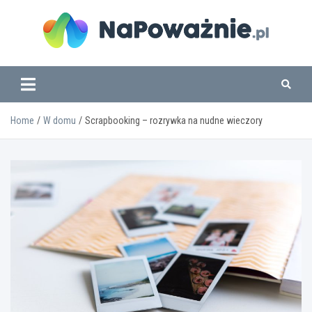
Skip
to
content
www.napowaznie.pl
Home
W domu
Scrapbooking – rozrywka na nudne wieczory