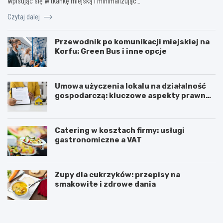
wpisując się w tkankę miejską i minimalizując…
Czytaj dalej
Przewodnik po komunikacji miejskiej na
Korfu: Green Bus i inne opcje
Umowa użyczenia lokalu na działalność
gospodarczą: kluczowe aspekty prawne i
podatkowe
Catering w kosztach firmy: usługi
gastronomiczne a VAT
Zupy dla cukrzyków: przepisy na
smakowite i zdrowe dania
W
T
z
r
m
i