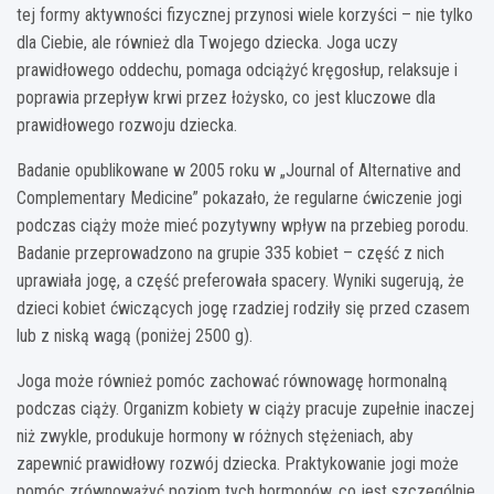
tej formy aktywności fizycznej przynosi wiele korzyści – nie tylko
dla Ciebie, ale również dla Twojego dziecka. Joga uczy
prawidłowego oddechu, pomaga odciążyć kręgosłup, relaksuje i
poprawia przepływ krwi przez łożysko, co jest kluczowe dla
prawidłowego rozwoju dziecka.
Badanie opublikowane w 2005 roku w „Journal of Alternative and
Complementary Medicine” pokazało, że regularne ćwiczenie jogi
podczas ciąży może mieć pozytywny wpływ na przebieg porodu.
Badanie przeprowadzono na grupie 335 kobiet – część z nich
uprawiała jogę, a część preferowała spacery. Wyniki sugerują, że
dzieci kobiet ćwiczących jogę rzadziej rodziły się przed czasem
lub z niską wagą (poniżej 2500 g).
Joga może również pomóc zachować równowagę hormonalną
podczas ciąży. Organizm kobiety w ciąży pracuje zupełnie inaczej
niż zwykle, produkuje hormony w różnych stężeniach, aby
zapewnić prawidłowy rozwój dziecka. Praktykowanie jogi może
pomóc zrównoważyć poziom tych hormonów, co jest szczególnie