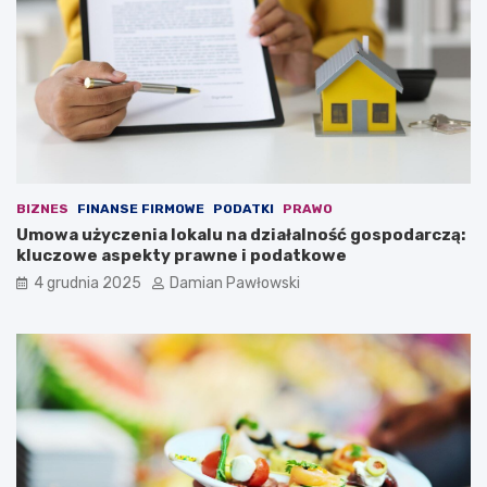
w
o
i
n
c
k
z
i
e
b
n
r
i
z
o
u
m
s
t
z
r
n
BIZNES
FINANSE FIRMOWE
PODATKI
PRAWO
w
e
Umowa użyczenia lokalu na działalność gospodarczą:
a
j
kluczowe aspekty prawne i podatkowe
j
w
4 grudnia 2025
Damian Pawłowski
ą
z
c
a
y
l
m
e
s
d
z
w
e
i
ś
e
ć
7
m
m