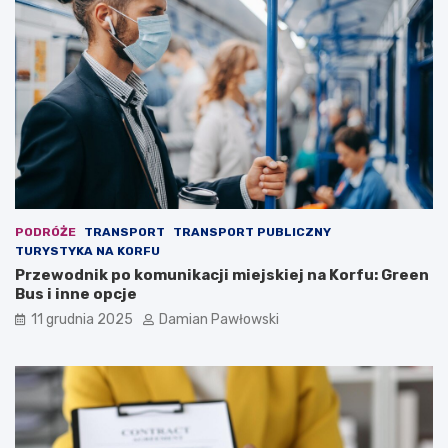
m
o
ó
z
z
b
g
y
u
c
d
i
z
e
i
s
ę
i
k
ę
i
n
i
i
PODRÓŻE
TRANSPORT
TRANSPORT PUBLICZNY
n
e
TURYSTYKA NA KORFU
t
c
Przewodnik po komunikacji miejskiej na Korfu: Green
e
h
Bus i inne opcje
n
c
s
i
11 grudnia 2025
Damian Pawłowski
y
a
w
n
n
e
y
j
m
o
ć
p