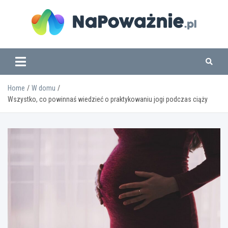
Skip
to
content
www.napowaznie.pl
Home
W domu
Wszystko, co powinnaś wiedzieć o praktykowaniu jogi podczas ciąży