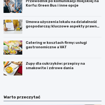
Przewodnik po komunikacji miejskiej na
Korfu: Green Bus i inne opcje
Umowa użyczenia lokalu na działalność
gospodarczą: kluczowe aspekty prawne i
podatkowe
Catering w kosztach firmy: usługi
gastronomiczne a VAT
Zupy dla cukrzyków: przepisy na
smakowite i zdrowe dania
W
T
z
r
m
i
a
u
c
m
Warto przeczytać
n
w
i
i