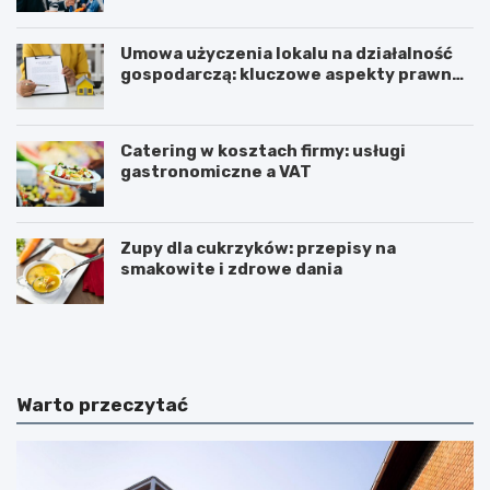
Umowa użyczenia lokalu na działalność
gospodarczą: kluczowe aspekty prawne i
podatkowe
Catering w kosztach firmy: usługi
gastronomiczne a VAT
Zupy dla cukrzyków: przepisy na
smakowite i zdrowe dania
W
T
z
r
m
i
a
u
c
m
Warto przeczytać
n
w
i
i
a
r
n
a
i
t