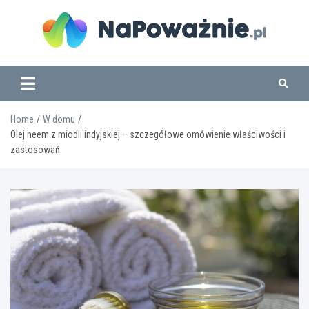
Skip
to
content
www.napowaznie.pl
Home
W domu
Olej neem z miodli indyjskiej – szczegółowe omówienie właściwości i
zastosowań