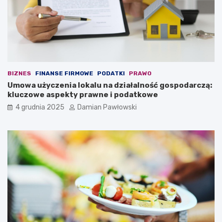
z
i
e
b
n
r
i
z
o
u
m
s
t
z
r
n
BIZNES
FINANSE FIRMOWE
PODATKI
PRAWO
w
e
Umowa użyczenia lokalu na działalność gospodarczą:
a
j
kluczowe aspekty prawne i podatkowe
j
w
4 grudnia 2025
Damian Pawłowski
ą
z
c
a
y
l
m
e
s
d
z
w
e
i
ś
e
ć
7
m
m
i
i
n
n