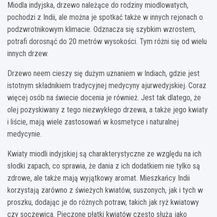
Miodla indyjska, drzewo należące do rodziny miodlowatych,
pochodzi z Indii, ale można je spotkać także w innych rejonach o
podzwrotnikowym klimacie. Odznacza się szybkim wzrostem,
potrafi dorosnąć do 20 metrów wysokości. Tym różni się od wielu
innych drzew.
Drzewo neem cieszy się dużym uznaniem w Indiach, gdzie jest
istotnym składnikiem tradycyjnej medycyny ajurwedyjskiej. Coraz
więcej osób na świecie docenia je również. Jest tak dlatego, że
olej pozyskiwany z tego niezwykłego drzewa, a także jego kwiaty
i liście, mają wiele zastosowań w kosmetyce i naturalnej
medycynie.
Kwiaty miodli indyjskiej są charakterystyczne ze względu na ich
słodki zapach, co sprawia, że dania z ich dodatkiem nie tylko są
zdrowe, ale także mają wyjątkowy aromat. Mieszkańcy Indii
korzystają zarówno z świeżych kwiatów, suszonych, jak i tych w
proszku, dodając je do różnych potraw, takich jak ryż kwiatowy
czy soczewica. Pieczone płatki kwiatów często służą jako