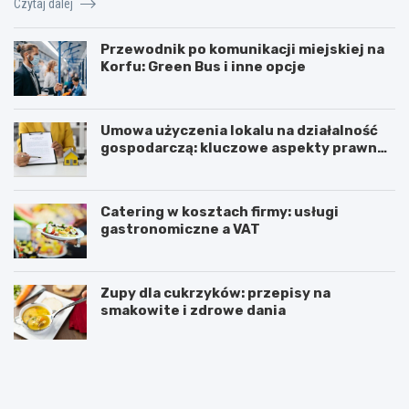
Czytaj dalej
Przewodnik po komunikacji miejskiej na
Korfu: Green Bus i inne opcje
Umowa użyczenia lokalu na działalność
gospodarczą: kluczowe aspekty prawne i
podatkowe
Catering w kosztach firmy: usługi
gastronomiczne a VAT
Zupy dla cukrzyków: przepisy na
smakowite i zdrowe dania
W
T
z
r
m
i
a
u
c
m