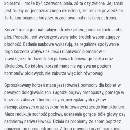
kolorami – może być czerwona, biała, żółta czy zielona. Jej smak
jest trudny do jednoznacznego określenia, ale można powiedzieć,
że to kombinacja słodyczy, orzechowej nuty i lekkiej ostrości.
Korzeń maca jest naturalnym afrodyzjakiem, podnosi libido u obu
płci. Ponadto, jest wykorzystywany jako środek wspomagający
płodność. Badania naukowe wykazują, że regularne spożywanie
tego korzenia wpływa na ilość i ruchliwość plemników –
zawdzięcza to dużej ilości pełnowartościowego białka oraz
alkaloidów. Co istotne, korzeń maca nie wpływa na poziom
hormonów płciowych, nie zaburza więc ich równowagi.
Sproszkowany korzeń maca jest również pomocny dla kobiet w
pewnych dolegliwościach. Łagodzi objawy menopauzy, pomaga w
leczeniu zaburzeń hormonalnych, nieregularnych cyklów
miesiączkowych oraz dyskomfortu towarzyszącego klimakterium.
Maca redukuje suchość pochwy, uderzenia gorąca, bóle głowy czy
nadmierną nadwrażliwość. Działa na problemy ze snem poprzez
obniżenie poziomu estrogenu. Z tego powodu korzeń maca jest