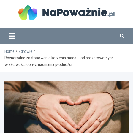
Skip
to
content
www.napowaznie.pl
Home
Zdrowie
Różnorodne zastosowanie korzenia maca – od prozdrowotnych
właściwości do wzmacniania płodności