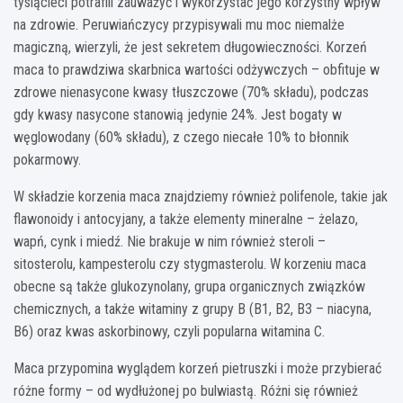
tysiącleci potrafili zauważyć i wykorzystać jego korzystny wpływ
na zdrowie. Peruwiańczycy przypisywali mu moc niemalże
magiczną, wierzyli, że jest sekretem długowieczności. Korzeń
maca to prawdziwa skarbnica wartości odżywczych – obfituje w
zdrowe nienasycone kwasy tłuszczowe (70% składu), podczas
gdy kwasy nasycone stanowią jedynie 24%. Jest bogaty w
węglowodany (60% składu), z czego niecałe 10% to błonnik
pokarmowy.
W składzie korzenia maca znajdziemy również polifenole, takie jak
flawonoidy i antocyjany, a także elementy mineralne – żelazo,
wapń, cynk i miedź. Nie brakuje w nim również steroli –
sitosterolu, kampesterolu czy stygmasterolu. W korzeniu maca
obecne są także glukozynolany, grupa organicznych związków
chemicznych, a także witaminy z grupy B (B1, B2, B3 – niacyna,
B6) oraz kwas askorbinowy, czyli popularna witamina C.
Maca przypomina wyglądem korzeń pietruszki i może przybierać
różne formy – od wydłużonej po bulwiastą. Różni się również