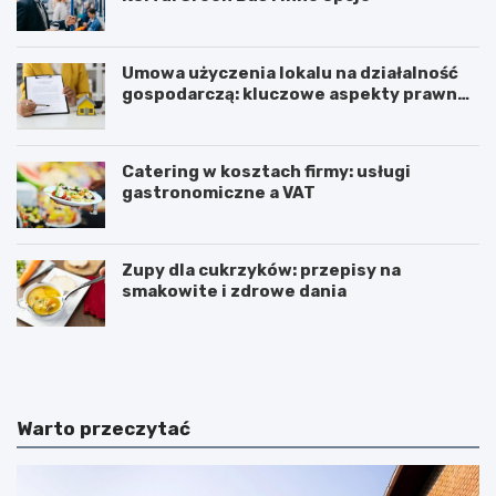
Umowa użyczenia lokalu na działalność
gospodarczą: kluczowe aspekty prawne i
podatkowe
Catering w kosztach firmy: usługi
gastronomiczne a VAT
Zupy dla cukrzyków: przepisy na
smakowite i zdrowe dania
W
T
z
r
m
i
a
u
c
m
Warto przeczytać
n
w
i
i
a
r
n
a