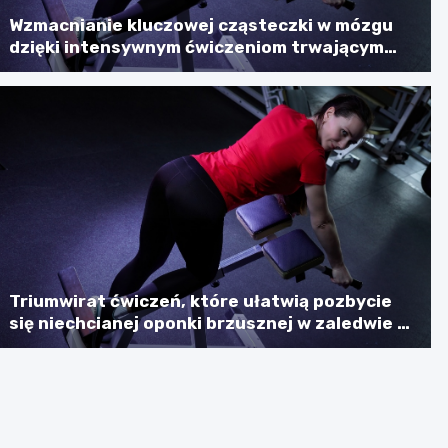
Wzmacnianie kluczowej cząsteczki w mózgu
dzięki intensywnym ćwiczeniom trwającym
sześć minut
Triumwirat ćwiczeń, które ułatwią pozbycie
się niechcianej oponki brzusznej w zaledwie 7
minut dziennie