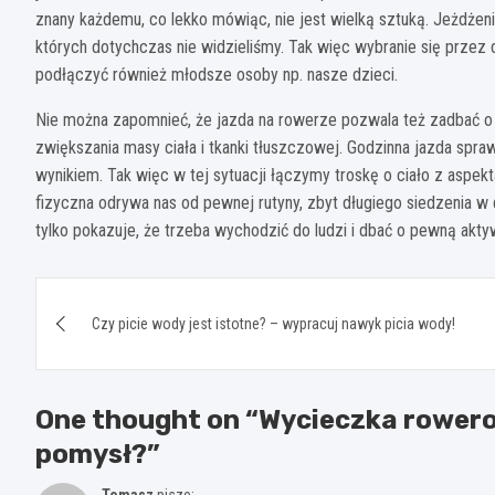
znany każdemu, co lekko mówiąc, nie jest wielką sztuką. Jeżdże
których dotychczas nie widzieliśmy. Tak więc wybranie się przez
podłączyć również młodsze osoby np. nasze dzieci.
Nie można zapomnieć, że jazda na rowerze pozwala też zadbać o
zwiększania masy ciała i tkanki tłuszczowej. Godzinna jazda spra
wynikiem. Tak więc w tej sytuacji łączymy troskę o ciało z aspe
fizyczna odrywa nas od pewnej rutyny, zbyt długiego siedzenia w 
tylko pokazuje, że trzeba wychodzić do ludzi i dbać o pewną akty
Nawigacja
Czy picie wody jest istotne? – wypracuj nawyk picia wody!
wpisu
One thought on “
Wycieczka rowerow
pomysł?
”