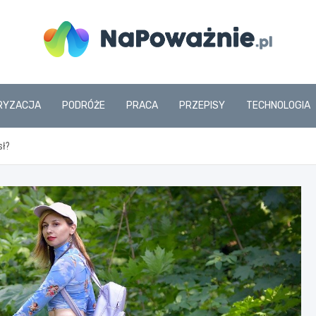
www.napowaznie.pl
RYZACJA
PODRÓŻE
PRACA
PRZEPISY
TECHNOLOGIA
sł?