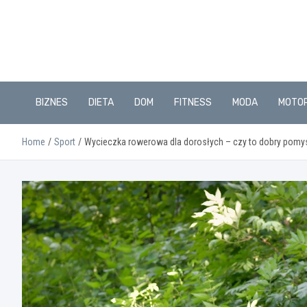
Skip
to
content
BIZNES
DIETA
DOM
FITNESS
MODA
MOTO
Home
Sport
Wycieczka rowerowa dla dorosłych – czy to dobry pomy